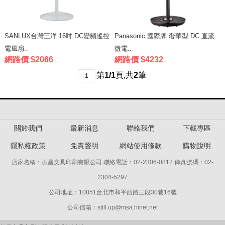
SANLUX台灣三洋 16吋 DC變頻遙控
Panasonic 國際牌 奢華型 DC 直流
電風扇..
微電..
網路價 $2066
網路價 $4232
第
1/1
頁
,
共
2
筆
1
關於我們
最新消息
聯絡我們
下載專區
隱私權政策
免責聲明
網站使用條款
購物說明
店家名稱：振昌文具印刷有限公司 聯絡電話：02-2306-0812 傳真號碼：02-
2304-5297
公司地址：10851台北市和平西路三段30巷16號
公司信箱：still.up@msa.hinet.net