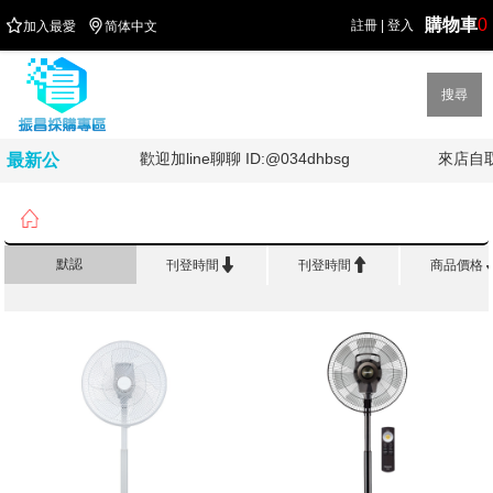
購物車
0


註冊
|
登入
加入最愛
简体中文
搜尋
油!!!!
歡迎加line聊聊 ID:@034dhbsg
來店自
最新公
告

首頁
>
家電


默認
刊登時間
刊登時間
商品價格