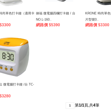
E 時尚單色打卡鐘（適用卡
徠福 微電腦四欄打卡鐘 / 台
KRONE 時尚單
NO.L-160..
片型號0..
3300
網路價 $5390
網路價 $3300
位 微電腦打卡鐘 /台 TC-
3280
第
1/1
頁
,
共
4
筆
1