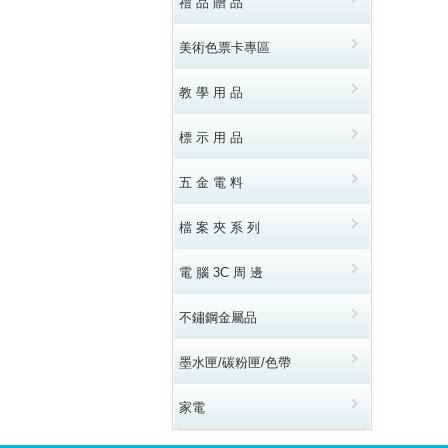
禮 品 贈 品
美術色票卡專區
教 學 用 品
標 示 用 品
五 金 電 料
檔 案 夾 系 列
電 腦 3C 周 邊
不鏽鋼金屬品
墨水匣/碳粉匣/色帶
家電