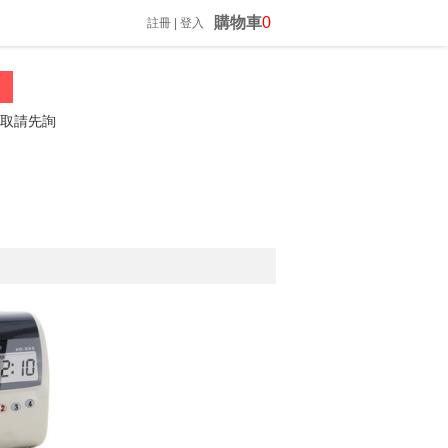
購物車
0
註冊
|
登入
請先詢問喔
振昌文具 02-23060812 *歡迎來電詢問*