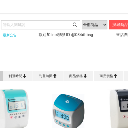

!!!!
歡迎加line聊聊 ID:@034dhbsg
來店自取
最新公告
首頁
>
事 務 機 器
>
打卡鐘系列




刊登時間
刊登時間
商品價格
商品價格