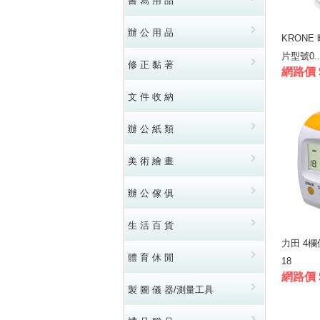
書 寫 用 品
辦 公 用 品
KRON
片型號0..
修 正 黏 著
網路價 $
文 件 收 納
辦 公 紙 類
美 術 繪 畫
辦 公 傢 俱
生 活 百 貨
力田 4欄
體 育 休 閒
18
網路價 $
製 圖 儀 器/測量工具