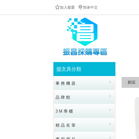


加入最愛
简体中文
防疫隔板供應中!!!歡迎來電洽詢!!!全民防疫!!台灣加油
文具分類


默認
事 務 機 器
品 牌 館
3 M 專 櫃
精 品 名 筆