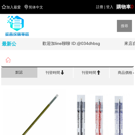
購物車
0


註冊
|
登入
加入最愛
简体中文
搜尋
加油!!!!
歡迎加line聊聊 ID:@034dhbsg
來店
最新公
告

首頁
>
書 寫 用 品
>
中性筆芯


默認
刊登時間
刊登時間
商品價格