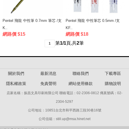
Pentel 飛龍 中性筆 0.7mm 筆芯 /支
Pentel 飛龍 中性筆芯 0.5mm /支
K..
KF..
網路價 $15
網路價 $18
第
1/1
頁
,
共
2
筆
1
關於我們
最新消息
聯絡我們
下載專區
隱私權政策
免責聲明
網站使用條款
購物說明
店家名稱：振昌文具印刷有限公司 聯絡電話：02-2306-0812 傳真號碼：02-
2304-5297
公司地址：10851台北市和平西路三段30巷16號
公司信箱：still.up@msa.hinet.net