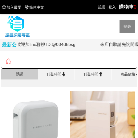
購物車
0


註冊
|
登入
加入最愛
简体中文
搜尋
歡迎加line聊聊 ID:@034dhbsg
來店自取請先詢問喔
最新公
告

首頁
>
電 腦 3C 周 邊
>
標籤機


默認
刊登時間
刊登時間
商品價格