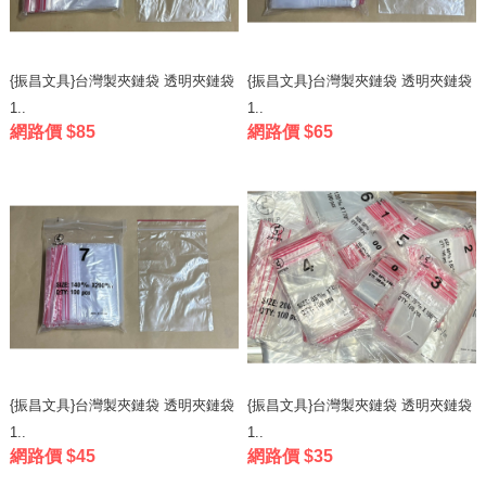
{振昌文具}台灣製夾鏈袋 透明夾鏈袋
{振昌文具}台灣製夾鏈袋 透明夾鏈袋
1..
1..
網路價 $85
網路價 $65
{振昌文具}台灣製夾鏈袋 透明夾鏈袋
{振昌文具}台灣製夾鏈袋 透明夾鏈袋
1..
1..
網路價 $45
網路價 $35