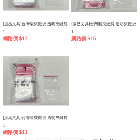
{振昌文具}台灣製夾鏈袋 透明夾鏈袋
{振昌文具}台灣製夾鏈袋 透明夾鏈袋
1..
1..
網路價 $17
網路價 $15
{振昌文具}台灣製夾鏈袋 透明夾鏈袋
1..
網路價 $13