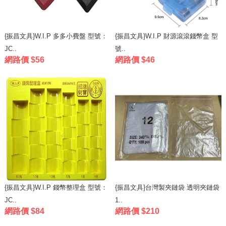
{振昌文具}W.I.P 多多小費盤 型號：
{振昌文具}W.I.P 財源滾滾錢幣盒 型
JC..
號..
網路價 $56
網路價 $46
{振昌文具}W.I.P 錢幣整理盒 型號：
{振昌文具}台灣製夾鏈袋 透明夾鏈袋
JC..
1..
網路價 $84
網路價 $210