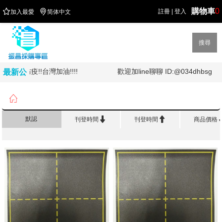
購物車
0


註冊
|
登入
加入最愛
简体中文
搜尋
!全民防疫!!台灣加油!!!!
歡迎加line聊聊 ID:@034dhbsg
最新公
告

首頁
>
辦 公 用 品
>
黑板系列


默認
刊登時間
刊登時間
商品價格