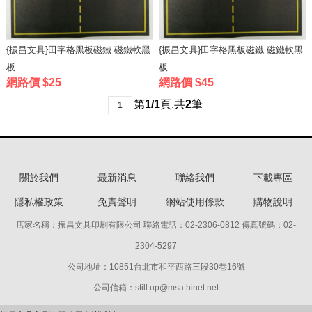
{振昌文具}田字格黑板磁鐵 磁鐵軟黑
{振昌文具}田字格黑板磁鐵 磁鐵軟黑
板..
板..
網路價 $25
網路價 $45
第
1/1
頁
,
共
2
筆
1
關於我們
最新消息
聯絡我們
下載專區
隱私權政策
免責聲明
網站使用條款
購物說明
店家名稱：振昌文具印刷有限公司 聯絡電話：02-2306-0812 傳真號碼：02-
2304-5297
公司地址：10851台北市和平西路三段30巷16號
公司信箱：still.up@msa.hinet.net