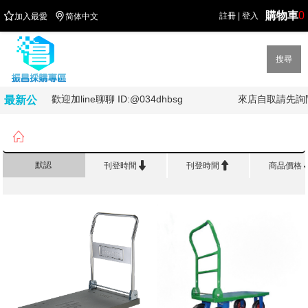
購物車
0


註冊
|
登入
加入最愛
简体中文
搜尋
歡迎加line聊聊 ID:@034dhbsg
來店自取請先詢問
最新公
告

首頁
>
生 活 百 貨
>
手推車


默認
刊登時間
刊登時間
商品價格