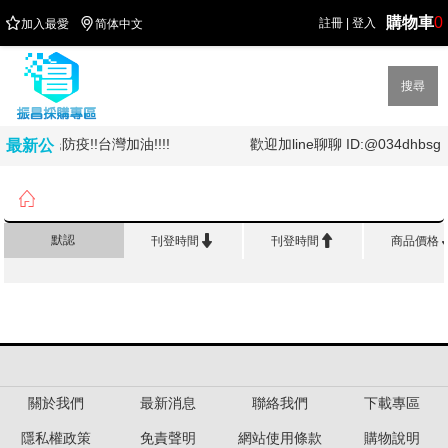
購物車
0


註冊
|
登入
加入最愛
简体中文
搜尋
!!全民防疫!!台灣加油!!!!
歡迎加line聊聊 ID:@034dhbsg
最新公
告

首頁
>
修 正 黏 著
>
保麗龍膠


默認
刊登時間
刊登時間
商品價格
關於我們
最新消息
聯絡我們
下載專區
隱私權政策
免責聲明
網站使用條款
購物說明