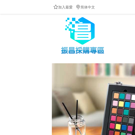


加入最愛
简体中文
防疫隔板供應中!!!歡迎來電洽詢!!