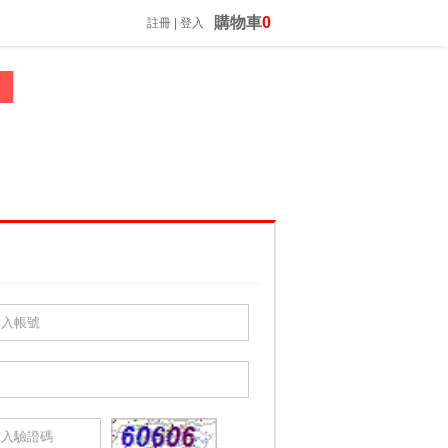
購物車
0
註冊
|
登入
來店自取請先詢問喔
振昌文具 02-23060812 *歡