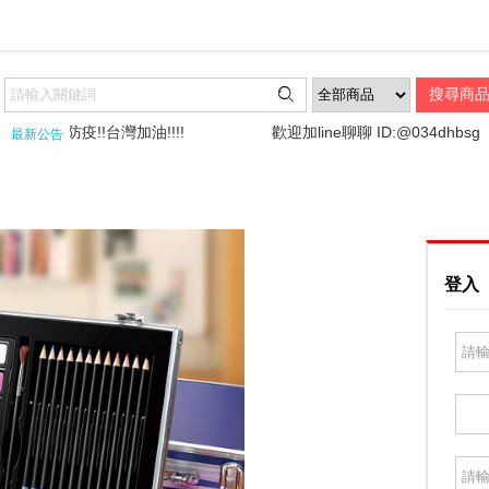

!全民防疫!!台灣加油!!!!
歡迎加line聊聊 ID:@034dhbsg
最新公告
登入