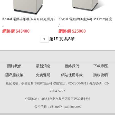
Kostal 電動碎紙機(A3) 可碎光碟片 /
Kostal 電動碎紙機(A4) 3*30mm細度
..
/ ..
網路價 $43400
網路價 $25900
第
1/1
頁
,
共
8
筆
1
關於我們
最新消息
聯絡我們
下載專區
隱私權政策
免責聲明
網站使用條款
購物說明
店家名稱：振昌文具印刷有限公司 聯絡電話：02-2306-0812 傳真號碼：02-
2304-5297
公司地址：10851台北市和平西路三段30巷16號
公司信箱：still.up@msa.hinet.net