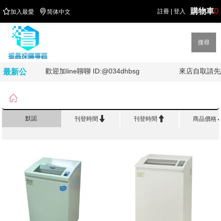
購物車
0


註冊
|
登入
加入最愛
简体中文
搜尋
歡迎加line聊聊 ID:@034dhbsg
來店自取請先
最新公
告

首頁
>
品 牌 館
>
Kostal


默認
刊登時間
刊登時間
商品價格