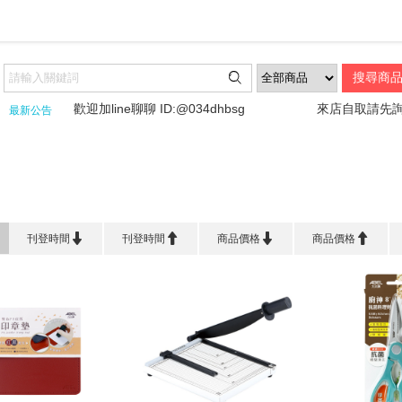

歡迎加line聊聊 ID:@034dhbsg
來店自取請先詢問喔
最新公告
首頁
>
品 牌 館
>
力大牌 ABEL




刊登時間
刊登時間
商品價格
商品價格