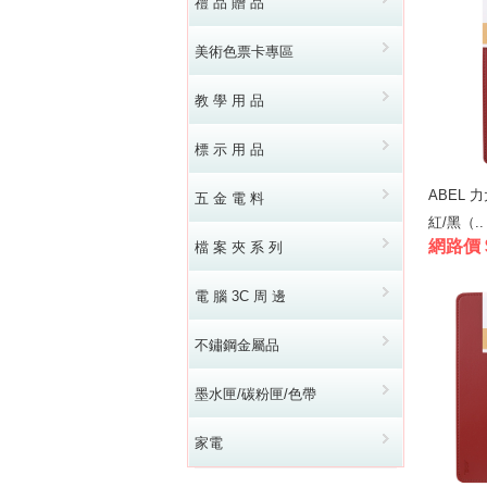
禮 品 贈 品
美術色票卡專區
教 學 用 品
標 示 用 品
ABEL 
五 金 電 料
紅/黑（..
網路價 
檔 案 夾 系 列
電 腦 3C 周 邊
不鏽鋼金屬品
墨水匣/碳粉匣/色帶
家電