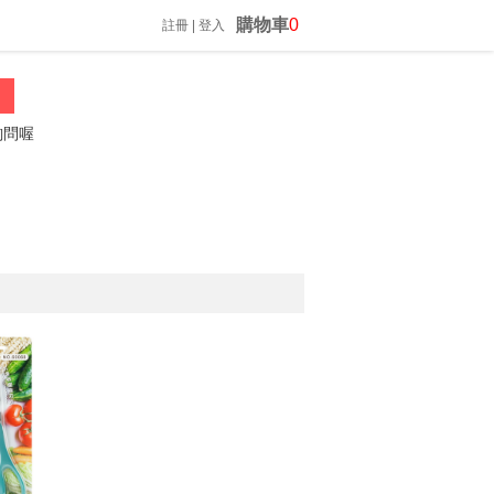
購物車
0
註冊
|
登入
振昌文具 02-23060812 *歡迎來電詢問*
防疫隔板