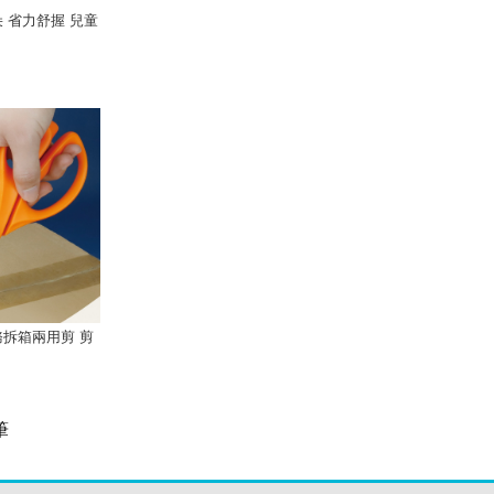
朵 省力舒握 兒童
事務拆箱兩用剪 剪
筆