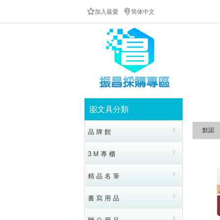


加入最愛
简体中文
文具分類


默認
品 牌 館
3 M 專 櫃
精 品 名 筆
書 寫 用 品