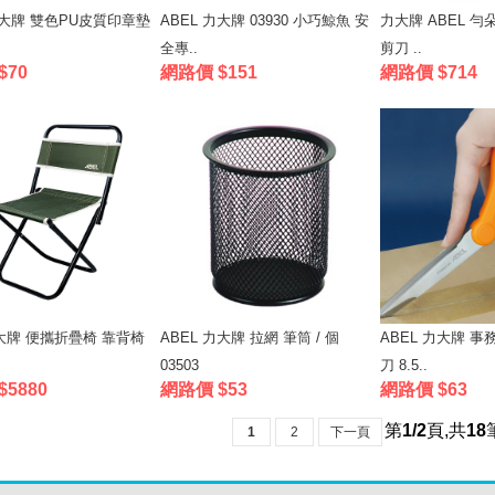
力大牌 雙色PU皮質印章墊
ABEL 力大牌 03930 小巧鯨魚 安
力大牌 ABEL 勻
全專..
剪刀 ..
$70
網路價 $151
網路價 $714
力大牌 便攜折疊椅 靠背椅
ABEL 力大牌 拉網 筆筒 / 個
ABEL 力大牌 
03503
刀 8.5..
5880
網路價 $53
網路價 $63
第
1/2
頁
,
共
18
1
2
下一頁