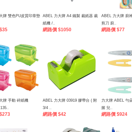
力大牌 雙色PU皮質印章墊
ABEL 力大牌 A4 鐵製 裁紙器 裁
ABEL 力大牌 廚
紙機 /..
剪刀 廚..
$35
網路價 $1050
網路價 $77
力大牌 手動 碎紙機
ABEL 力大牌 03919 膠帶台 ( 附
力大牌 ABEL 勻
135..
3/4 ..
握 兒..
$273
網路價 $42
網路價 $924