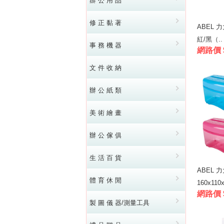
辦 公 用 品
修 正 黏 著
ABEL 
紅/黑（..
事 務 機 器
網路價 
文 件 收 納
辦 公 紙 類
美 術 繪 畫
辦 公 傢 俱
生 活 百 貨
ABEL 
體 育 休 閒
160x110x
網路價 
製 圖 儀 器/測量工具