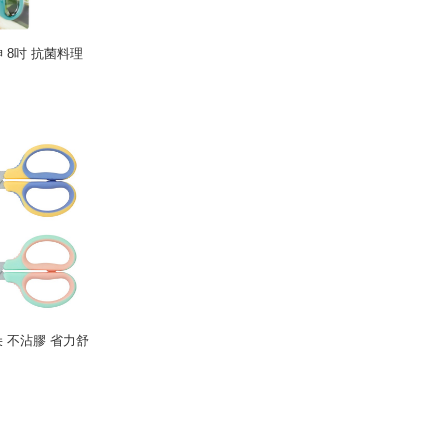
神 8吋 抗菌料理
朵 不沾膠 省力舒