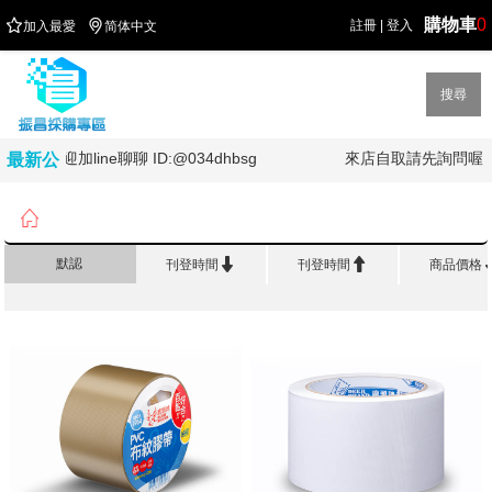
購物車
0


註冊
|
登入
加入最愛
简体中文
搜尋
歡迎加line聊聊 ID:@034dhbsg
來店自取請先詢問喔
最新公
告

首頁
>
修 正 黏 著
>
布紋膠帶


默認
刊登時間
刊登時間
商品價格