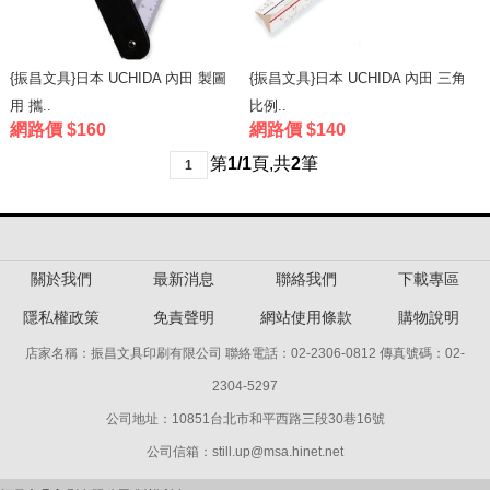
{振昌文具}日本 UCHIDA 內田 製圖
{振昌文具}日本 UCHIDA 內田 三角
用 攜..
比例..
網路價 $160
網路價 $140
第
1/1
頁
,
共
2
筆
1
關於我們
最新消息
聯絡我們
下載專區
隱私權政策
免責聲明
網站使用條款
購物說明
店家名稱：振昌文具印刷有限公司 聯絡電話：02-2306-0812 傳真號碼：02-
2304-5297
公司地址：10851台北市和平西路三段30巷16號
公司信箱：still.up@msa.hinet.net