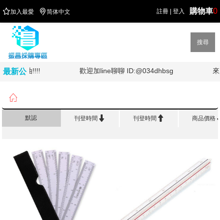
購物車
0


註冊
|
登入
加入最愛
简体中文
搜尋
台灣加油!!!!
歡迎加line聊聊 ID:@034dhbsg
來
最新公
告

首頁
>
製 圖 儀 器/測量工具
>
三角比例尺/比例尺


默認
刊登時間
刊登時間
商品價格