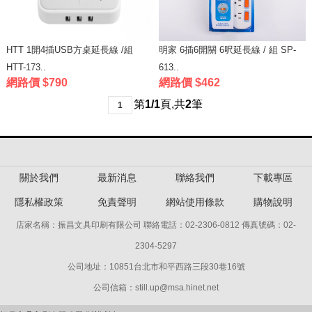
HTT 1開4插USB方桌延長線 /組
明家 6插6開關 6呎延長線 / 組 SP-
HTT-173..
613..
網路價 $790
網路價 $462
第
1/1
頁
,
共
2
筆
1
關於我們
最新消息
聯絡我們
下載專區
隱私權政策
免責聲明
網站使用條款
購物說明
店家名稱：振昌文具印刷有限公司 聯絡電話：02-2306-0812 傳真號碼：02-
2304-5297
公司地址：10851台北市和平西路三段30巷16號
公司信箱：still.up@msa.hinet.net