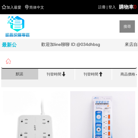
購物車
0


註冊
|
登入
加入最愛
简体中文
搜尋
油!!!!
歡迎加line聊聊 ID:@034dhbsg
來店自
最新公
告

首頁
>
五 金 電 料
>
插頭/延長線


默認
刊登時間
刊登時間
商品價格