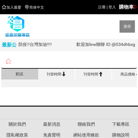
購物車
0


註冊
|
登入
加入最愛
简体中文
搜尋
!!全民防疫!!台灣加油!!!!
歡迎加line聊聊 ID:@034dhbsg
最新公
告

首頁
>
品 牌 館
>
卡西歐CASIO


默認
刊登時間
刊登時間
商品價格
關於我們
最新消息
聯絡我們
下載專區
隱私權政策
免責聲明
網站使用條款
購物說明