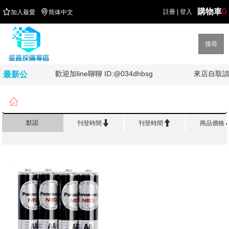
購物車
0


註冊
|
登入
加入最愛
简体中文
搜尋
!!!
歡迎加line聊聊 ID:@034dhbsg
來店自取請
最新公
告

首頁
>
五 金 電 料
>
電池


默認
刊登時間
刊登時間
商品價格