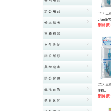
書 寫 用 品
辦 公 用 品
COX 三
0.5m筆芯
修 正 黏 著
網路價 
事 務 機 器
文 件 收 納
辦 公 紙 類
美 術 繪 畫
辦 公 傢 俱
COX 三
生 活 百 貨
隨機..
網路價 
體 育 休 閒