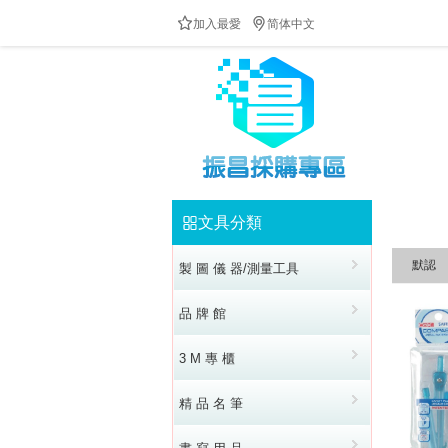


加入最愛
简体中文
文具分類


默認
製 圖 儀 器/測量工具
品 牌 館
3 M 專 櫃
精 品 名 筆