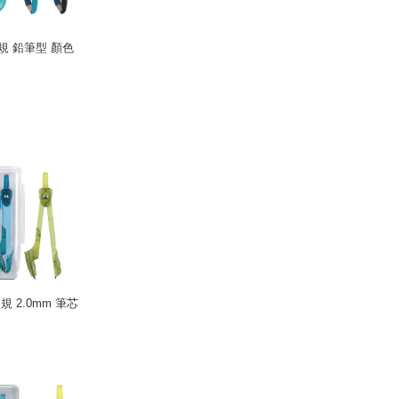
規 鉛筆型 顏色
規 2.0mm 筆芯