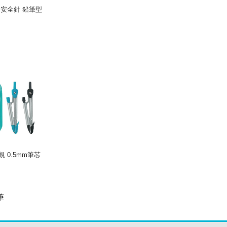
 安全針 鉛筆型
規 0.5mm筆芯
筆