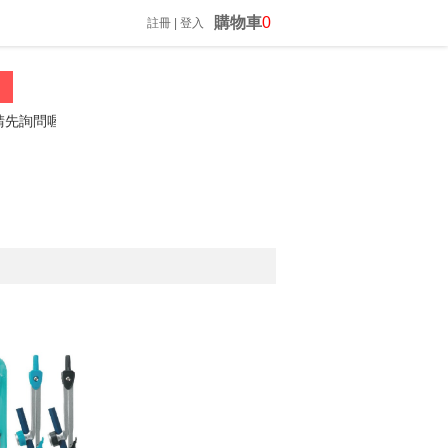
購物車
0
註冊
|
登入
問喔
振昌文具 02-23060812 *歡迎來電詢問*
防