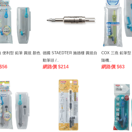
燕 便利型 鉛筆 圓規 顏色
德國 STAEDTER 施德樓 圓規自
COX 三燕 鉛筆型
動筆頭 /..
隨機..
$56
網路價 $214
網路價 $63