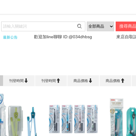

歡迎加line聊聊 ID:@034dhbsg
來店自取請先詢
最新公告
首頁
>
製 圖 儀 器/測量工具
>
圓規系列




刊登時間
刊登時間
商品價格
商品價格