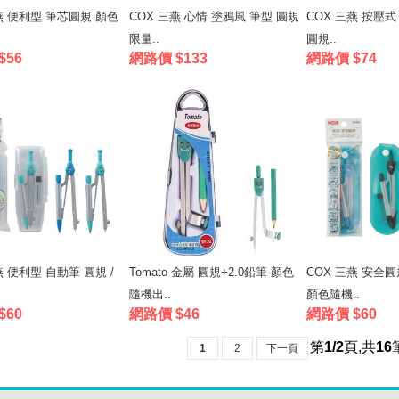
燕 便利型 筆芯圓規 顏色
COX 三燕 心情 塗鴉風 筆型 圓規
COX 三燕 按壓式
限量..
圓規..
$56
網路價 $133
網路價 $74
燕 便利型 自動筆 圓規 /
Tomato 金屬 圓規+2.0鉛筆 顏色
COX 三燕 安全圓
隨機出..
顏色隨機..
$60
網路價 $46
網路價 $60
第
1/2
頁
,
共
16
1
2
下一頁