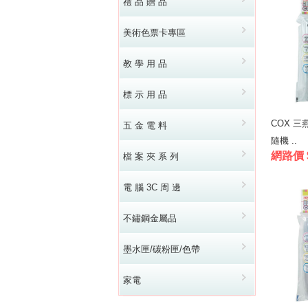
禮 品 贈 品
美術色票卡專區
教 學 用 品
標 示 用 品
COX 三
五 金 電 料
隨機 ..
網路價 
檔 案 夾 系 列
電 腦 3C 周 邊
不鏽鋼金屬品
墨水匣/碳粉匣/色帶
家電