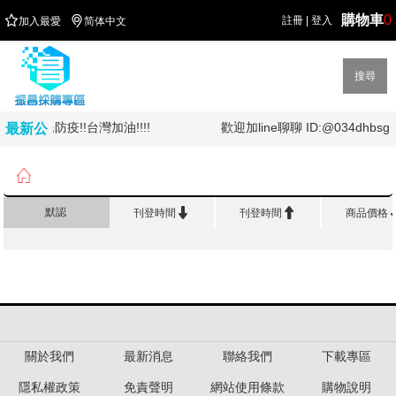
購物車
0


註冊
|
登入
加入最愛
简体中文
搜尋
!!!全民防疫!!台灣加油!!!!
歡迎加line聊聊 ID:@034dhbsg
最新公
告

首頁
>
新品上架


默認
刊登時間
刊登時間
商品價格
關於我們
最新消息
聯絡我們
下載專區
隱私權政策
免責聲明
網站使用條款
購物說明